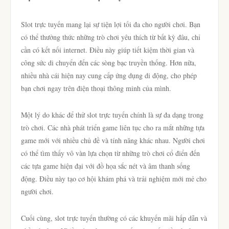
Slot trực tuyến mang lại sự tiện lợi tối đa cho người chơi. Bạn
có thể thưởng thức những trò chơi yêu thích từ bất kỳ đâu, chỉ
cần có kết nối internet. Điều này giúp tiết kiệm thời gian và
công sức di chuyển đến các sòng bạc truyền thống. Hơn nữa,
nhiều nhà cái hiện nay cung cấp ứng dụng di động, cho phép
bạn chơi ngay trên điện thoại thông minh của mình.
Một lý do khác để thử slot trực tuyến chính là sự đa dạng trong
trò chơi. Các nhà phát triển game liên tục cho ra mắt những tựa
game mới với nhiều chủ đề và tính năng khác nhau. Người chơi
có thể tìm thấy vô vàn lựa chọn từ những trò chơi cổ điển đến
các tựa game hiện đại với đồ họa sắc nét và âm thanh sống
động. Điều này tạo cơ hội khám phá và trải nghiệm mới mẻ cho
người chơi.
Cuối cùng, slot trực tuyến thường có các khuyến mãi hấp dẫn và