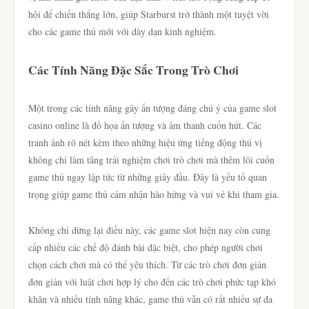
hội để chiến thắng lớn, giúp Starburst trở thành một tuyệt vời
cho các game thủ mới với dày dạn kinh nghiệm.
Các Tính Năng Đặc Sắc Trong Trò Chơi
Một trong các tính năng gây ấn tượng đáng chú ý của game slot
casino online là đồ họa ấn tượng và âm thanh cuốn hút. Các
tranh ảnh rõ nét kèm theo những hiệu ứng tiếng động thú vị
không chỉ làm tăng trải nghiệm chơi trò chơi mà thêm lôi cuốn
game thủ ngay lập tức từ những giây đầu. Đây là yếu tố quan
trọng giúp game thủ cảm nhận hào hứng và vui vẻ khi tham gia.
Không chỉ dừng lại điều này, các game slot hiện nay còn cung
cấp nhiều các chế độ đánh bài đặc biệt, cho phép người chơi
chọn cách chơi mà có thể yêu thích. Từ các trò chơi đơn giản
đơn giản với luật chơi hợp lý cho đến các trò chơi phức tạp khó
khăn và nhiều tính năng khác, game thủ vẫn có rất nhiều sự đa