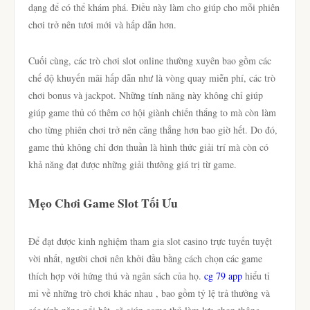
dạng để có thể khám phá. Điều này làm cho giúp cho mỗi phiên
chơi trở nên tươi mới và hấp dẫn hơn.
Cuối cùng, các trò chơi slot online thường xuyên bao gồm các
chế độ khuyến mãi hấp dẫn như là vòng quay miễn phí, các trò
chơi bonus và jackpot. Những tính năng này không chỉ giúp
giúp game thủ có thêm cơ hội giành chiến thắng to mà còn làm
cho từng phiên chơi trở nên căng thẳng hơn bao giờ hết. Do đó,
game thủ không chỉ đơn thuần là hình thức giải trí mà còn có
khả năng đạt được những giải thưởng giá trị từ game.
Mẹo Chơi Game Slot Tối Ưu
Để đạt được kinh nghiệm tham gia slot casino trực tuyến tuyệt
vời nhất, người chơi nên khởi đầu bằng cách chọn các game
thích hợp với hứng thú và ngân sách của họ.
cg 79 app
hiểu tỉ
mỉ về những trò chơi khác nhau , bao gồm tỷ lệ trả thưởng và